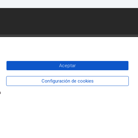
CONTACTO
AVENIDA JAUME 1, Nº 1 -
Aceptar
CALLOSA D'EN SARRIÀ 03510
Configuración de cookies
n