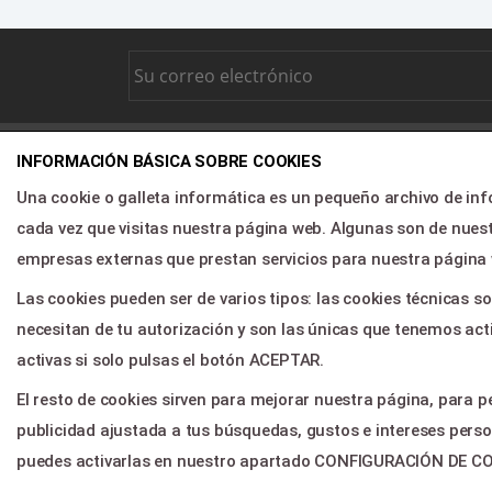
DIREC
INFORMACIÓN BÁSICA SOBRE COOKIES
Una cookie o galleta informática es un pequeño archivo de in
Inici
cada vez que visitas nuestra página web. Algunas son de nu
Prog
empresas externas que prestan servicios para nuestra página
Noso
Las cookies pueden ser de varios tipos: las cookies técnicas 
Noti
necesitan de tu autorización y son las únicas que tenemos act
Área
activas si solo pulsas el botón ACEPTAR.
Cont
El resto de cookies sirven para mejorar nuestra página, para p
publicidad ajustada a tus búsquedas, gustos e intereses perso
puedes activarlas en nuestro apartado CONFIGURACIÓN DE C
© 2026
Servientradas
, All Right Reserved