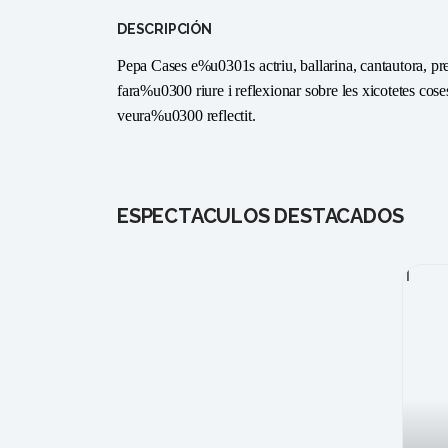
DESCRIPCIÓN
Pepa Cases e%u0301s actriu, ballarina, cantautora, pre
fara%u0300 riure i reflexionar sobre les xicotetes co
veura%u0300 reflectit.
ESPECTÁCULOS DESTACADOS
1