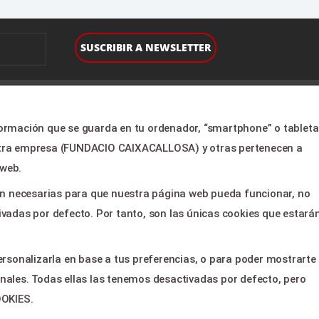
TORIO
LEGAL & PAGOS
formación que se guarda en tu ordenador, “smartphone” o tableta
o
Ayuda
estra empresa (FUNDACIO CAIXACALLOSA) y otras pertenecen a
ramación
Aviso legal
 web.
tros
Política de privacidad
son necesarias para que nuestra página web pueda funcionar, no
cias
Contactar
ivadas por defecto. Por tanto, son las únicas cookies que estará
 clientes
acto
ersonalizarla en base a tus preferencias, o para poder mostrarte
nales. Todas ellas las tenemos desactivadas por defecto, pero
OOKIES.