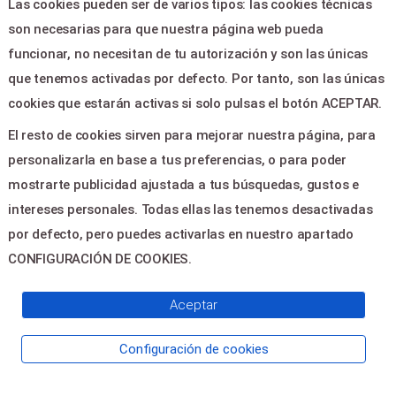
Las cookies pueden ser de varios tipos: las cookies técnicas
esfuerzo por reforzar sus sistemas
son necesarias para que nuestra página web pueda
de seguridad, procediendo a
revisiones periódicas con el fin de
funcionar, no necesitan de tu autorización y son las únicas
minimizar el impacto de los
que tenemos activadas por defecto. Por tanto, son las únicas
problemas mencionados en los
párrafos anteriores.
cookies que estarán activas si solo pulsas el botón ACEPTAR.
El sistema de venta de entradas
El resto de cookies sirven para mejorar nuestra página, para
utiliza un servidor seguro. Este tipo
de servidores garantiza la privacidad
personalizarla en base a tus preferencias, o para poder
de los datos que se transmiten por
mostrarte publicidad ajustada a tus búsquedas, gustos e
Internet. Dicha privacidad se
consigue mediante el protocolo SSL
intereses personales. Todas ellas las tenemos desactivadas
(estándar utilizado por la industria
por defecto, pero puedes activarlas en nuestro apartado
de la seguridad). Cualquier versión
CONFIGURACIÓN DE COOKIES.
de los navegadores soporta dicho
protocolo.
El protocolo SSL funciona
Aceptar
sencillamente encriptando los datos
que envía el USUARIO mediante el
Configuración de cookies
sistema de cifrado RSA cuando está
ubicado en una zona segura de un
navegador. Los navegadores