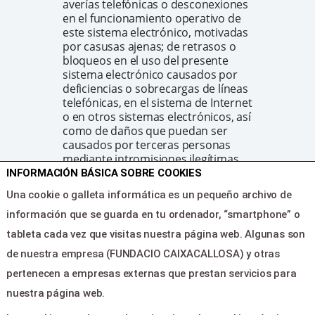
averías telefónicas o desconexiones
en el funcionamiento operativo de
este sistema electrónico, motivadas
por casusas ajenas; de retrasos o
bloqueos en el uso del presente
sistema electrónico causados por
deficiencias o sobrecargas de líneas
telefónicas, en el sistema de Internet
o en otros sistemas electrónicos, así
como de daños que puedan ser
causados por terceras personas
mediante intromisiones ilegítimas
fuera del control DEL PROMOTOR y
INFORMACIÓN BÁSICA SOBRE COOKIES
EL DISTRIBUIDOR.
Una cookie o galleta informática es un pequeño archivo de
EL PROMOTOR y EL DISTRIBUIDOR
no serán responsable de las
información que se guarda en tu ordenador, “smartphone” o
infracciones cometidas por EL
tableta cada vez que visitas nuestra página web. Algunas son
USUARIO que atenten contra los
de nuestra empresa (FUNDACIO CAIXACALLOSA) y otras
derechos de otro usuario de LA WEB
o de terceros.
pertenecen a empresas externas que prestan servicios para
Sin perjuicio de lo expresado
nuestra página web.
anteriormente, EL PROMOTOR y EL
DISTRIBUIDOR hacen un gran